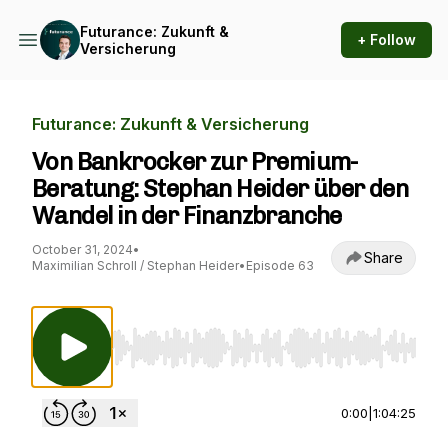
Futurance: Zukunft &
+ Follow
Versicherung
Futurance: Zukunft & Versicherung
Von Bankrocker zur Premium-
Beratung: Stephan Heider über den
Wandel in der Finanzbranche
October 31, 2024
•
Share
Maximilian Schroll / Stephan Heider
•
Episode 63
Use Left/Right to seek, Home/End to jump to st
0:00
|
1:04:25