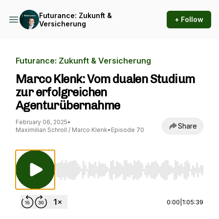
Futurance: Zukunft &
+ Follow
Versicherung
Futurance: Zukunft & Versicherung
Marco Klenk: Vom dualen Studium
zur erfolgreichen
Agenturübernahme
February 06, 2025
•
Share
Maximilian Schroll / Marco Klenk
•
Episode 70
Use Left/Right to seek, Home/End to jump to st
0:00
|
1:05:39