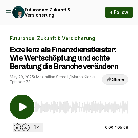
Futurance: Zukunft &
+ Follow
Versicherung
Futurance: Zukunft & Versicherung
Exzellenz als Finanzdienstleister:
Wie Wertschöpfung und echte
Beratung die Branche verändern
May 29, 2025
•
Maximilian Schroll / Marco Klenk
•
Share
Episode 78
Use Left/Right to seek, Home/End to jump to st
0:00
|
1:05:08